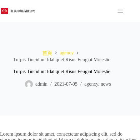
跳
至
主
要
內
容
agency
首頁
Turpis Tincidunt Idaliquet Risus Feugiat Molestie
Turpis Tincidunt Idaliquet Risus Feugiat Molestie
admin
2021-07-05
agency
,
news
Lorem ipsum dolor sit amet, consectetur adipiscing elit, sed do
eiusmod tempor incididunt ut labore et dolore magna aliqua. Faucibus