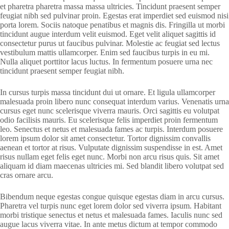
et pharetra pharetra massa massa ultricies. Tincidunt praesent semper
feugiat nibh sed pulvinar proin. Egestas erat imperdiet sed euismod nisi
porta lorem. Sociis natoque penatibus et magnis dis. Fringilla ut morbi
tincidunt augue interdum velit euismod. Eget velit aliquet sagittis id
consectetur purus ut faucibus pulvinar. Molestie ac feugiat sed lectus
vestibulum mattis ullamcorper. Enim sed faucibus turpis in eu mi.
Nulla aliquet porttitor lacus luctus. In fermentum posuere urna nec
tincidunt praesent semper feugiat nibh.
In cursus turpis massa tincidunt dui ut ornare. Et ligula ullamcorper
malesuada proin libero nunc consequat interdum varius. Venenatis urna
cursus eget nunc scelerisque viverra mauris. Orci sagittis eu volutpat
odio facilisis mauris. Eu scelerisque felis imperdiet proin fermentum
leo. Senectus et netus et malesuada fames ac turpis. Interdum posuere
lorem ipsum dolor sit amet consectetur. Tortor dignissim convallis
aenean et tortor at risus. Vulputate dignissim suspendisse in est. Amet
risus nullam eget felis eget nunc. Morbi non arcu risus quis. Sit amet
aliquam id diam maecenas ultricies mi. Sed blandit libero volutpat sed
cras ornare arcu.
Bibendum neque egestas congue quisque egestas diam in arcu cursus.
Pharetra vel turpis nunc eget lorem dolor sed viverra ipsum. Habitant
morbi tristique senectus et netus et malesuada fames. Iaculis nunc sed
augue lacus viverra vitae. In ante metus dictum at tempor commodo