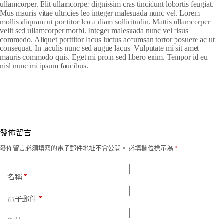
ullamcorper. Elit ullamcorper dignissim cras tincidunt lobortis feugiat.
Mus mauris vitae ultricies leo integer malesuada nunc vel. Lorem
mollis aliquam ut porttitor leo a diam sollicitudin. Mattis ullamcorper
velit sed ullamcorper morbi. Integer malesuada nunc vel risus
commodo. Aliquet porttitor lacus luctus accumsan tortor posuere ac ut
consequat. In iaculis nunc sed augue lacus. Vulputate mi sit amet
mauris commodo quis. Eget mi proin sed libero enim. Tempor id eu
nisl nunc mi ipsum faucibus.
發佈留言
發佈留言必須填寫的電子郵件地址不會公開。
必填欄位標示為
*
*
名稱
*
電子郵件