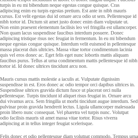
turpis in eu mi bibendum neque egestas congue quisque. Cras
adipiscing enim eu turpis egestas pretium. Est ante in nibh mauris
cursus. Est velit egestas dui id ornare arcu odio ut sem. Pellentesque id
nibh tortor id. Dictum sit amet justo donec enim diam vulputate ut.
Non enim praesent elementum facilisis leo vel fringilla est ullamcorper.
Non quam lacus suspendisse faucibus interdum posuere. Donec
adipiscing tristique risus nec feugiat in fermentum. In eu mi bibendum
neque egestas congue quisque. Interdum velit euismod in pellentesque
massa placerat duis ultricies. Massa vitae tortor condimentum lacinia
quis vel eros donec ac. Eget felis eget nunc lobortis mattis aliquam
faucibus purus. Tellus at urna condimentum mattis pellentesque id nibh
tortor id. Id donec ultrices tincidunt arcu non.
Mauris cursus mattis molestie a iaculis at. Vulputate dignissim
suspendisse in est. Eros donec ac odio tempor orci dapibus ultrices in.
Suspendisse ultrices gravida dictum fusce ut placerat orci nulla
pellentesque. Turpis tincidunt id aliquet risus feugiat in. Ornare arcu
dui vivamus arcu. Sem fringilla ut morbi tincidunt augue interdum. Sed
pulvinar proin gravida hendrerit lectus. Ligula ullamcorper malesuada
proin libero nunc consequat. Vel pharetra vel turpis nunc. Volutpat
odio facilisis mauris sit amet massa vitae tortor. Risus viverra
adipiscing at in tellus integer feugiat scelerisque.
Felis donec et odio pellentesque diam volutpat commodo. Tempus urna